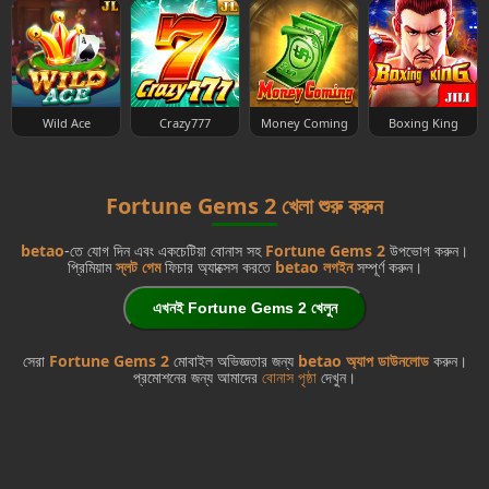
Wild Ace
Crazy777
Money Coming
Boxing King
Fortune Gems 2 খেলা শুরু করুন
betao
-তে যোগ দিন এবং একচেটিয়া বোনাস সহ
Fortune Gems 2
উপভোগ করুন।
প্রিমিয়াম
স্লট গেম
ফিচার অ্যাক্সেস করতে
betao লগইন
সম্পূর্ণ করুন।
এখনই Fortune Gems 2 খেলুন
সেরা
Fortune Gems 2
মোবাইল অভিজ্ঞতার জন্য
betao অ্যাপ ডাউনলোড
করুন।
প্রমোশনের জন্য আমাদের
বোনাস পৃষ্ঠা
দেখুন।