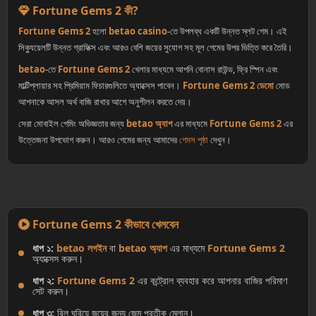
Fortune Gems 2 কী?
Fortune Gems 2
হলো
betao casino
-তে উপলব্ধ একটি উন্নত স্লট গেম। এই
সিক্যুয়েলটি উন্নত গ্রাফিক্স এবং আরও বেশি জয়ের সুযোগ সহ মূল গেমের উপর ভিত্তি করে তৈরি।
betao
-তে
Fortune Gems 2
খেলার মাধ্যমে আপনি বোনাস রাউন্ড, ফ্রি স্পিন এবং
মাল্টিপ্লায়ার সহ প্রিমিয়াম ফিচারগুলিতে অ্যাক্সেস পাবেন।
Fortune Gems 2 ডেমো
মোড
আপনাকে আসল অর্থ বাজি রাখার আগে অনুশীলন করতে দেয়।
সেরা মোবাইল গেমিং অভিজ্ঞতার জন্য
betao অ্যাপ
এর মাধ্যমে
Fortune Gems 2
এর
উত্তেজনা উপভোগ করুন। আরও গেমের জন্য আমাদের
গেমস পৃষ্ঠা
দেখুন।
Fortune Gems 2 কীভাবে খেলবেন
ধাপ ১:
betao লগইন
বা
betao অ্যাপ
এর মাধ্যমে
Fortune Gems 2
অ্যাক্সেস করুন।
ধাপ ২:
Fortune Gems 2
এর কন্ট্রোল ব্যবহার করে আপনার বাজির পরিমাণ
সেট করুন।
ধাপ ৩:
রিল ঘুরিয়ে জয়ের জন্য জেম প্রতীক মেলান।