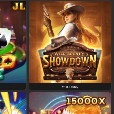
Wild Bounty