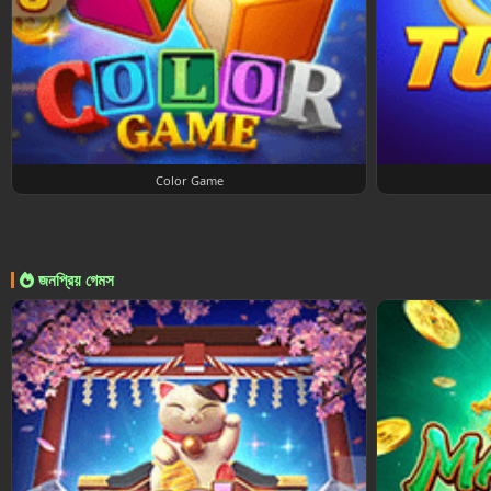
Color Game
জনপ্রিয় গেমস