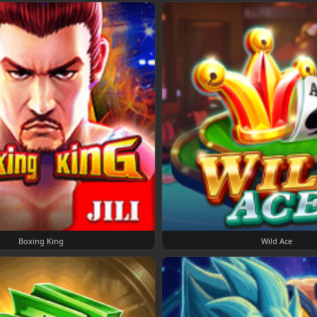
Boxing King
Wild Ace