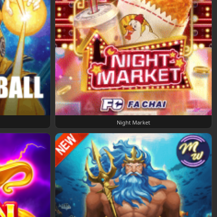
Night Market