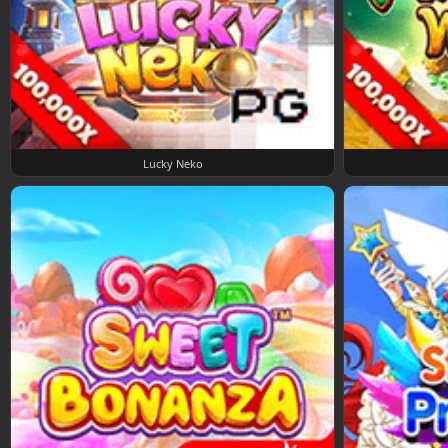
Lucky Neko