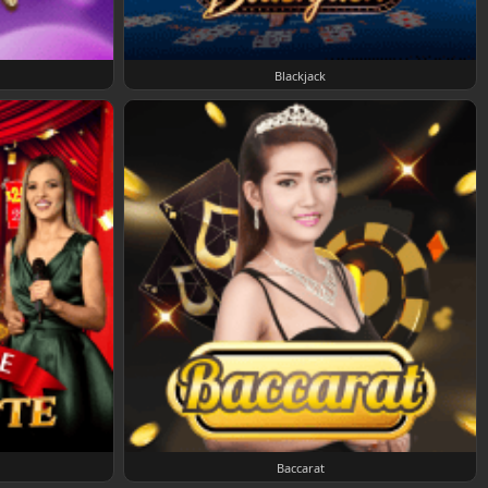
Blackjack
Baccarat