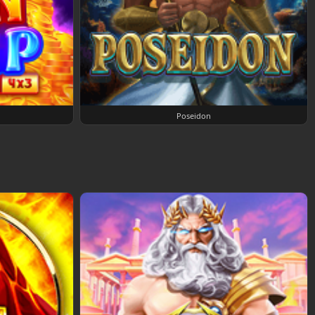
Poseidon