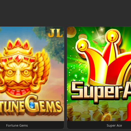
Fortune Gems
Super Ace