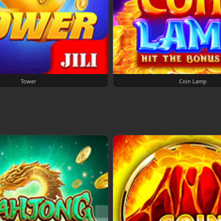
Tower
Coin Lamp