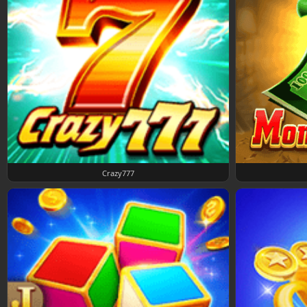
Crazy777